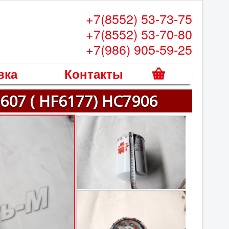
+7(8552) 53-73-75
+7(8552) 53-70-80
+7(986) 905-59-25
вка
Контакты
К
07 ( HF6177) НС7906
о
р
з
и
н
а