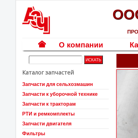
ОО
ПРО
О компании
Ка
Г
л
Каталог запчастей
а
в
Запчасти для сельхозмашин
н
Запчасти к уборочной технике
а
я
Запчасти к тракторам
РТИ и ремкомплекты
Запчасти двигателя
Фильтры