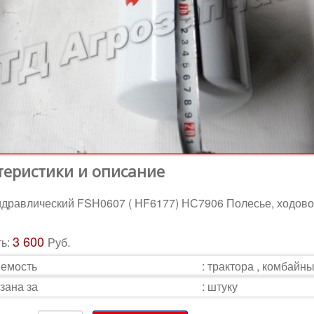
теристики и описание
идравлический FSH0607 ( HF6177) НС7906 Полесье, ходово
3 600
ть:
Руб.
емость
:
трактора , комбайн
зана за
:
штуку