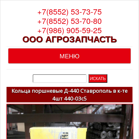
+7(8552) 53-73-75
+7(8552) 53-70-80
+7(986) 905-59-25
ООО АГРОЗАПЧАСТЬ
МЕНЮ
Главная
О компании
Кольца поршневые Д-440 Ставрополь в к-те
4шт 440-03с5
Каталог
Гарантия
Доставка