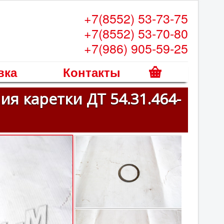
+7(8552) 53-73-75
+7(8552) 53-70-80
+7(986) 905-59-25
вка
Контакты
К
я каретки ДТ 54.31.464-
о
р
з
и
н
а