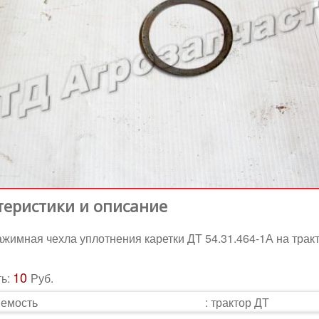
теристики и описание
жимная чехла уплотнения каретки ДТ 54.31.464-1А на трак
10
ть:
Руб.
емость
:
трактор ДТ