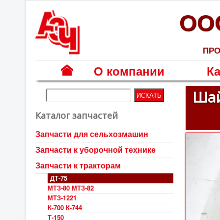
ОО
ПРО
О компании
Ка
Г
Шай
л
Каталог запчастей
а
в
Запчасти для сельхозмашин
н
Запчасти к уборочной технике
а
я
Запчасти к тракторам
ДТ-75
МТЗ-80 МТЗ-82
МТЗ-1221
К-700 К-744
Т-150