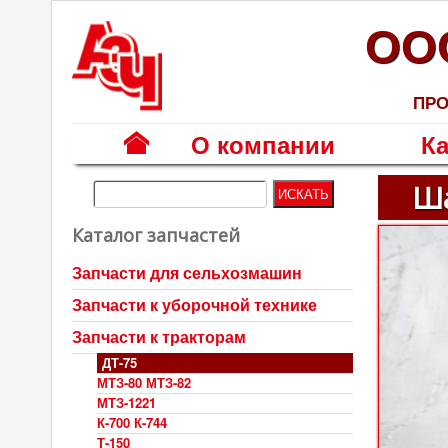
ОО
ПРО
О компании
Ка
Г
Ша
л
Каталог запчастей
а
в
Запчасти для сельхозмашин
н
Запчасти к уборочной технике
а
я
Запчасти к тракторам
ДТ-75
МТЗ-80 МТЗ-82
МТЗ-1221
К-700 К-744
Т-150