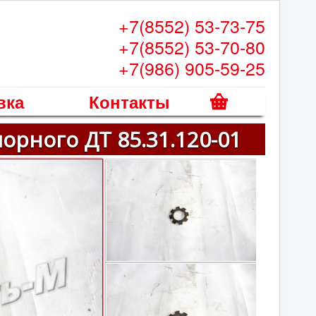
+7(8552) 53-73-75
+7(8552) 53-70-80
+7(986) 905-59-25
вка
Контакты
К
орного ДТ 85.31.120-01
о
р
з
и
н
а