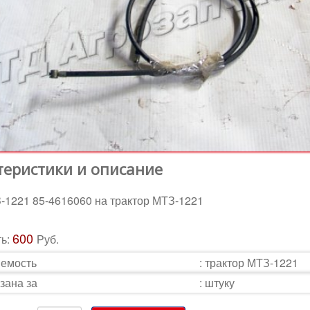
теристики и описание
-1221 85-4616060 на трактор МТЗ-1221
600
ть:
Руб.
емость
:
трактор МТЗ-1221
зана за
:
штуку