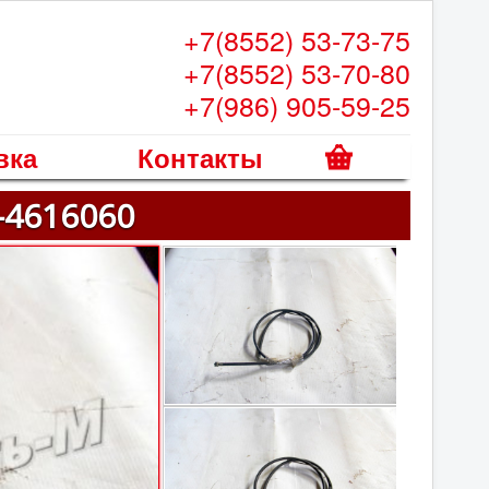
+7(8552) 53-73-75
+7(8552) 53-70-80
+7(986) 905-59-25
вка
Контакты
К
-4616060
о
р
з
и
н
а