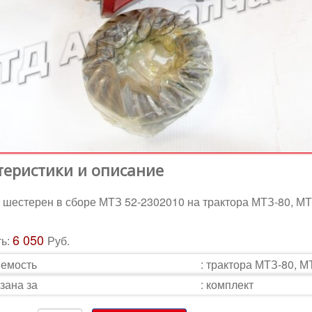
теристики и описание
 шестерен в сборе МТЗ 52-2302010 на трактора МТЗ-80, М
6 050
ть:
Руб.
емость
:
трактора МТЗ-80, М
зана за
:
комплект