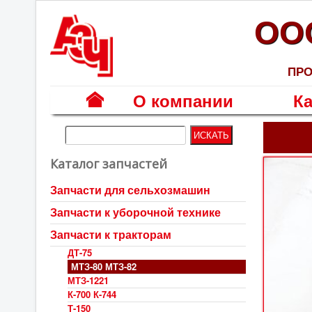
ОО
ПРО
О компании
Ка
Г
л
Каталог запчастей
а
в
Запчасти для сельхозмашин
н
Запчасти к уборочной технике
а
я
Запчасти к тракторам
ДТ-75
МТЗ-80 МТЗ-82
МТЗ-1221
К-700 К-744
Т-150