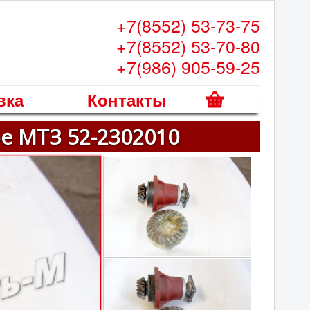
+7(8552) 53-73-75
+7(8552) 53-70-80
+7(986) 905-59-25
вка
Контакты
К
е МТЗ 52-2302010
о
р
з
и
н
а