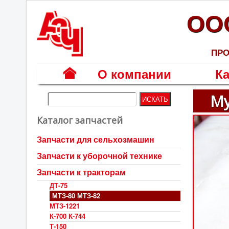
ОО
ПРО
О компании
Ка
Г
Му
л
Каталог запчастей
а
в
Запчасти для сельхозмашин
н
Запчасти к уборочной технике
а
я
Запчасти к тракторам
ДТ-75
МТЗ-80 МТЗ-82
МТЗ-1221
К-700 К-744
Т-150