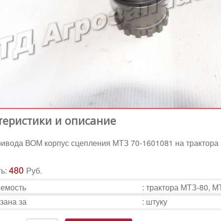
теристики и описание
ивода ВОМ корпус сцепления МТЗ 70-1601081 на трактора
480
ть:
Руб.
емость
:
трактора МТЗ-80, М
зана за
:
штуку