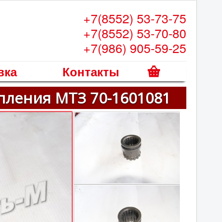
+7(8552) 53-73-75
+7(8552) 53-70-80
+7(986) 905-59-25
вка
Контакты
К
пления МТЗ 70-1601081
о
р
з
и
н
а