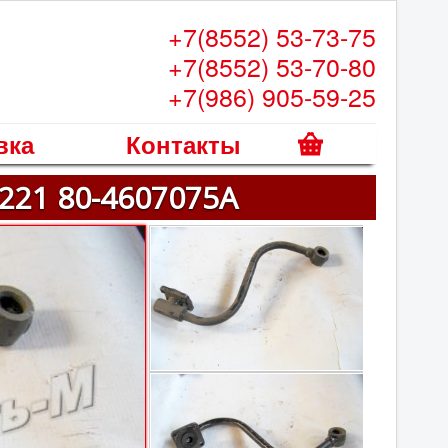
+7(8552) 53-73-75
+7(8552) 53-70-80
+7(986) 905-59-25
вка
Контакты
К
221 80-4607075А
о
р
з
и
н
а