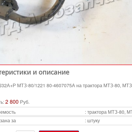
теристики и описание
32А+Р МТЗ-80/1221 80-4607075А на трактора МТЗ-80, МТЗ
2 800
ть:
Руб.
емость
:
трактора МТЗ-80, М
зана за
:
штуку