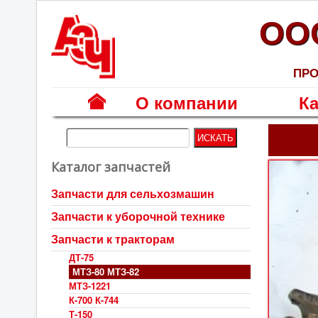
ОО
ПРО
О компании
Ка
Г
л
Каталог запчастей
а
в
Запчасти для сельхозмашин
н
Запчасти к уборочной технике
а
я
Запчасти к тракторам
ДТ-75
МТЗ-80 МТЗ-82
МТЗ-1221
К-700 К-744
Т-150