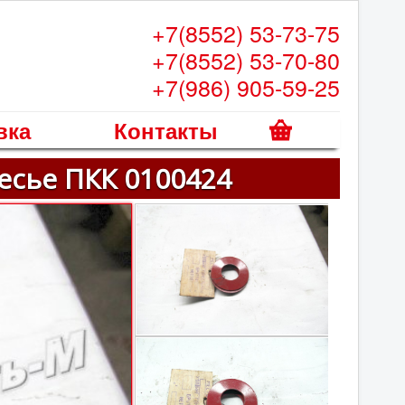
+7(8552) 53-73-75
+7(8552) 53-70-80
+7(986) 905-59-25
вка
Контакты
К
есье ПКК 0100424
о
р
з
и
н
а