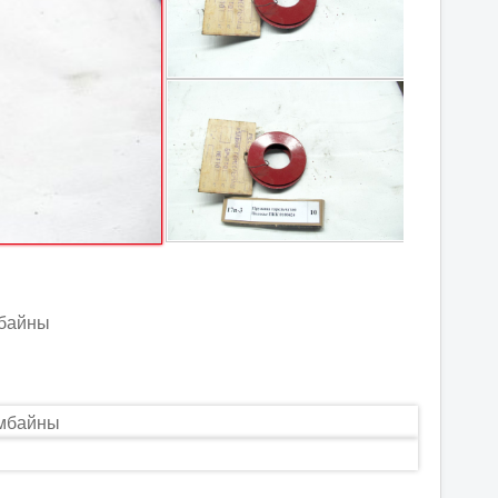
мбайны
омбайны