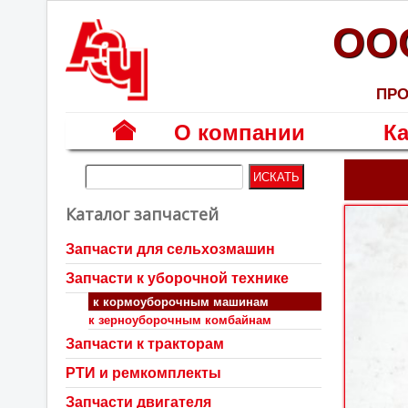
ОО
ПРО
О компании
Ка
Г
л
Каталог запчастей
а
в
Запчасти для сельхозмашин
н
Запчасти к уборочной технике
а
я
к кормоуборочным машинам
к зерноуборочным комбайнам
Запчасти к тракторам
РТИ и ремкомплекты
Запчасти двигателя