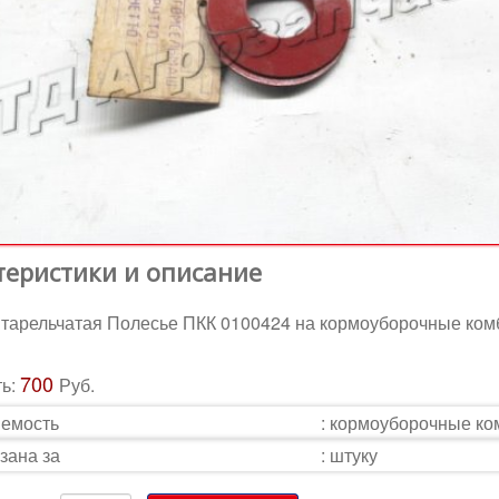
теристики и описание
тарельчатая Полесье ПКК 0100424 на кормоуборочные ко
700
ть:
Руб.
емость
:
кормоуборочные к
зана за
:
штуку