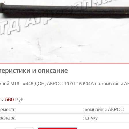
теристики и описание
жной М16 L=445 ДОН, АКРОС 10.01.15.604А на комбайны 
560
ть:
Руб.
емость
:
комбайны АКРОС
зана за
:
штуку