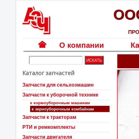
ОО
ПРО
О компании
Ка
Г
л
Каталог запчастей
а
в
Запчасти для сельхозмашин
н
Запчасти к уборочной технике
а
я
к кормоуборочным машинам
к зерноуборочным комбайнам
Запчасти к тракторам
РТИ и ремкомплекты
Запчасти двигателя