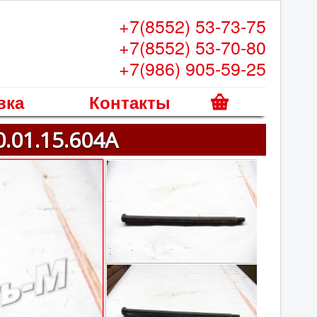
+7(8552) 53-73-75
+7(8552) 53-70-80
+7(986) 905-59-25
вка
Контакты
К
.01.15.604А
о
р
з
и
н
а