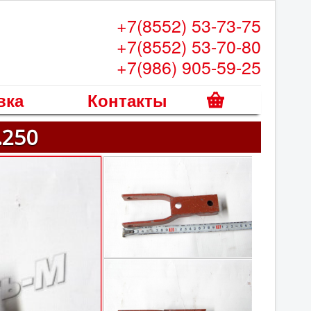
+7(8552) 53-73-75
+7(8552) 53-70-80
+7(986) 905-59-25
вка
Контакты
К
.250
о
р
з
и
н
а