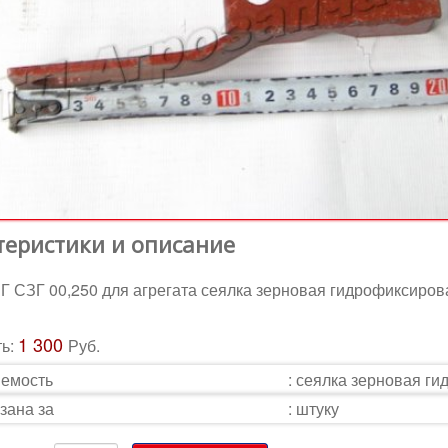
теристики и описание
Г СЗГ 00,250 для агрегата сеялка зерновая гидрофиксиро
1 300
ть:
Руб.
емость
:
сеялка зерновая г
зана за
:
штуку