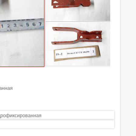
ванная
идрофиксированная