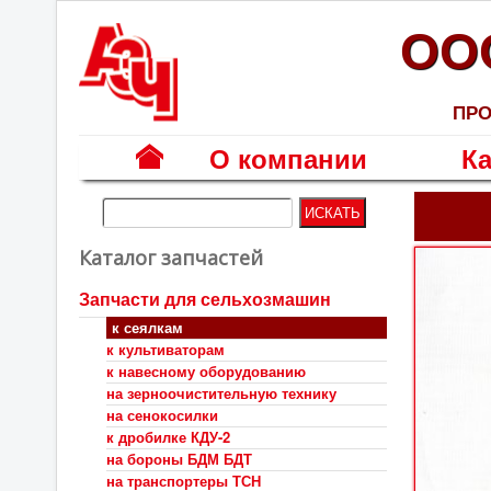
ОО
ПРО
О компании
Ка
Г
л
Каталог запчастей
а
в
Запчасти для сельхозмашин
н
к сеялкам
а
к культиваторам
я
к навесному оборудованию
на зерноочистительную технику
на сенокосилки
к дробилке КДУ-2
на бороны БДМ БДТ
на транспортеры ТСН