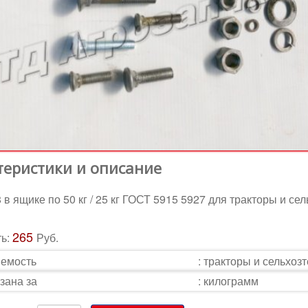
теристики и описание
 в ящике по 50 кг / 25 кг ГОСТ 5915 5927 для тракторы и се
265
ть:
Руб.
емость
:
тракторы и сельхоз
зана за
:
килограмм