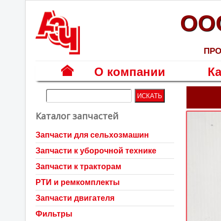
ОО
ПРО
О компании
Ка
Г
л
Каталог запчастей
а
в
Запчасти для сельхозмашин
н
Запчасти к уборочной технике
а
я
Запчасти к тракторам
РТИ и ремкомплекты
Запчасти двигателя
Фильтры