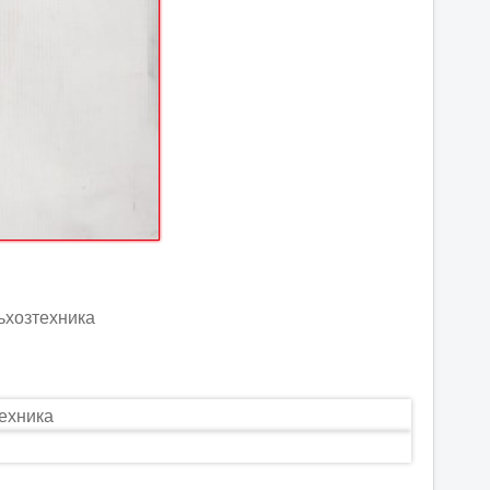
льхозтехника
техника