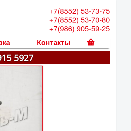
+7(8552) 53-73-75
+7(8552) 53-70-80
+7(986) 905-59-25
вка
Контакты
К
915 5927
о
р
з
и
н
а