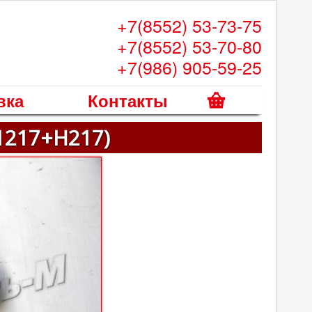
+7(8552) 53-73-75
+7(8552) 53-70-80
+7(986) 905-59-25
вка
Контакты
К
1217+Н217)
о
р
з
и
н
а