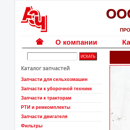
ОО
ПРО
О компании
Ка
Г
л
Каталог запчастей
а
в
Запчасти для сельхозмашин
н
Запчасти к уборочной технике
а
я
Запчасти к тракторам
РТИ и ремкомплекты
Запчасти двигателя
Фильтры