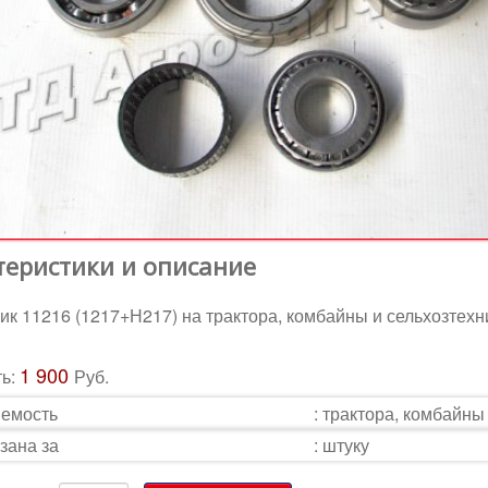
теристики и описание
к 11216 (1217+Н217) на трактора, комбайны и сельхозтехн
1 900
ть:
Руб.
емость
:
трактора, комбайны
зана за
:
штуку