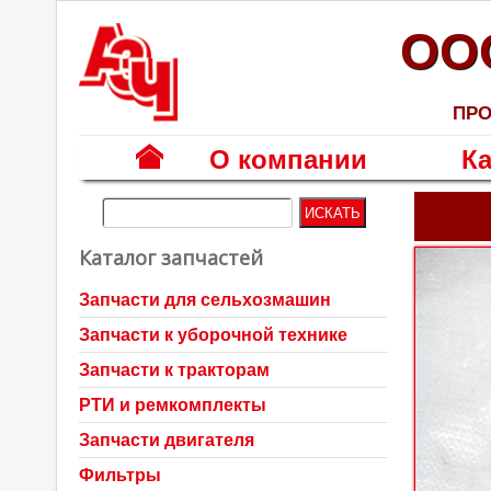
ОО
ПРО
О компании
Ка
Г
л
Каталог запчастей
а
в
Запчасти для сельхозмашин
н
Запчасти к уборочной технике
а
я
Запчасти к тракторам
РТИ и ремкомплекты
Запчасти двигателя
Фильтры