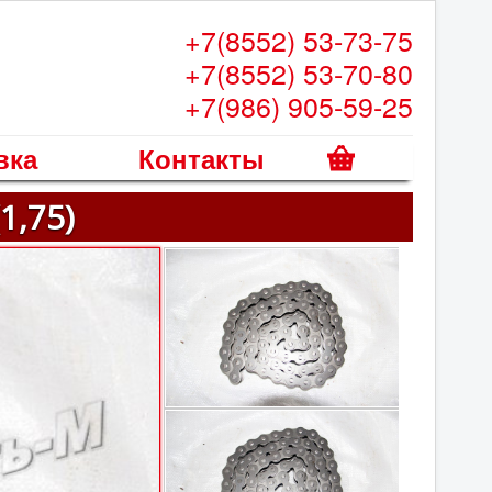
+7(8552) 53-73-75
+7(8552) 53-70-80
+7(986) 905-59-25
вка
Контакты
К
1,75)
о
р
з
и
н
а